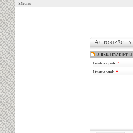
Sākums
A
UTORIZĀCIJA
LŪDZU, IEVADIET LI
Lietotāja e-pasts:
*
Lietotāja parole:
*