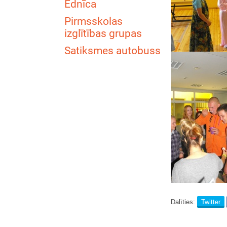
Ēdnīca
Pirmsskolas
izglītības grupas
Satiksmes autobuss
Dalīties:
Twitter