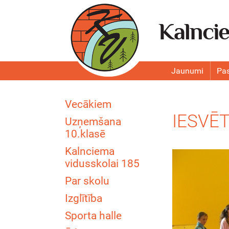
Jaunumi
Pa
Vecākiem
IESVĒT
Uzņemšana
10.klasē
Kalnciema
vidusskolai 185
Par skolu
Izglītība
Sporta halle