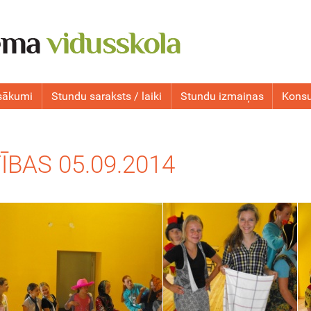
sākumi
Stundu saraksts / laiki
Stundu izmaiņas
Konsu
ĪBAS 05.09.2014