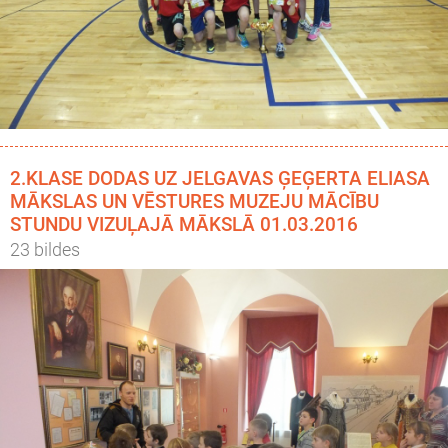
2.KLASE DODAS UZ JELGAVAS ĢEĢERTA ELIASA
MĀKSLAS UN VĒSTURES MUZEJU MĀCĪBU
STUNDU VIZUĻAJĀ MĀKSLĀ 01.03.2016
23 bildes