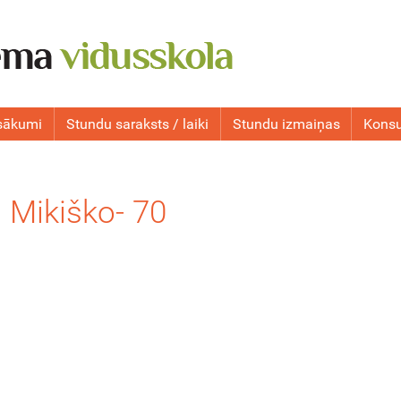
sākumi
Stundu saraksts / laiki
Stundu izmaiņas
Konsu
i Mikiško- 70