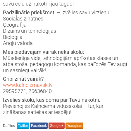
savu ceļu uz nākotni jau tagad!
7./2018. m.g.
las vēsture
iksmes autobuss
Padziļinātie priekšmeti
– izvēlies savu virzienu:
Sociālās zinātnes
Ģeogrāfija
6./2017. m.g.
las avīze
Dizains un tehnoloģijas
Bioloģija
5./2016. m.g.
takti
Angļu valoda
Mēs piedāvājam vairāk nekā skolu:
4./2015. m.g.
olventi un darbinieki
Mūsdienīga vide, tehnoloģijām aprīkotas klases un
atbalstoša pedagogu komanda, kas palīdzēs Tev augt
un sasniegt vairāk!
Gribi zināt vairāk?
www.kalnciemavsk.lv
29595771, 25636840
Izvēlies skolu, kas domā par Tavu nākotni.
Pievienojies Kalnciema vidusskolai – tur, kur
zināšanas satiekas ar iespēju!
Dalīties:
Twitter
Facebook
Google+
Draugiem