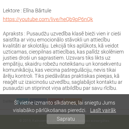
7./2018. m.g.
las vēsture
iksmes autobuss
Lektore : Elīna Bārtule
https://youtube.com/live/heQb9pP6nQk
6./2017. m.g.
las avīze
Apraksts : Pusaudžu uzvedība klasē bieži vien ir cieši
5./2016. m.g.
takti
saistīta ar viņu emocionālo stāvokli un attiecību
kvalitāti ar skolotāju. Lekcijā tiks aplūkots, kā veidot
uzticamas, cieņpilnas attiecības, kas palīdz skolēniem
4./2015. m.g.
olventi un darbinieki
justies droši un saprastiem. Uzsvars tiks likts uz
empātiju, skaidru robežu noteikšanu un konsekventu
komunikāciju, kas veicina pašregulāciju, nevis tikai
ārēju kontroli. Tiks piedāvātas praktiskas pieejas, kā
reaģēt uz izaicinošu uzvedību, saglabājot kontaktu ar
pusaudzi un stiprinot viņa atbildību par savu rīcību.
Dalīties:
Twitter
Facebook
Google+
Draugiem
Šī vietne izmanto sīkdatnes, lai sniegtu Jums
vislabāko pārlūkošanas pieredzi.
Lasīt vairāk
Sapratu
© 2019, Kalnciema vidusskola. Visas tiesības aizsargātas.
SIA MegaSoft - mājaslapu izstrāde